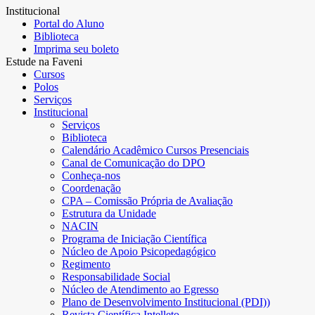
Institucional
Portal do Aluno
Biblioteca
Imprima seu boleto
Estude na Faveni
Cursos
Polos
Serviços
Institucional
Serviços
Biblioteca
Calendário Acadêmico Cursos Presenciais
Canal de Comunicação do DPO
Conheça-nos
Coordenação
CPA – Comissão Própria de Avaliação
Estrutura da Unidade
NACIN
Programa de Iniciação Científica
Núcleo de Apoio Psicopedagógico
Regimento
Responsabilidade Social
Núcleo de Atendimento ao Egresso
Plano de Desenvolvimento Institucional (PDI))
Revista Científica Intelleto