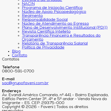
Estrutura da Unidade
NACIN
Programa de Iniciação Científica
Núcleo de Apoio Psicopedagógico
Regimento
Responsabilidade Social
Núcleo de Atendimento ao Egresso
Plano de Desenvolvimento Institucional (PDI))
Revista Científica Intelleto
Transparência Financeira e Resultados do
Orçamento
Relatório de Transparência Salarial
Política de Privacidade
Blog
Contato
Contatos
Telefone
0800-591-0700
E-mail
sac@grupofaveni.com.br
Endereço
Av. Evandi Américo Comarela, nº 441 - Bairro Esplanada,
Edifício Perim Center 3º, 4º e 5º andar - Venda Nova do
Imigrante - ES. CEP: 29375-000
Copyright © 2026 - Faveni | Todos os direitos