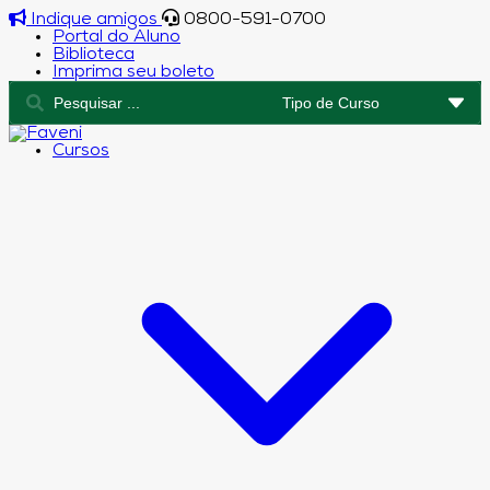
Indique amigos
0800-591-0700
Portal do Aluno
Biblioteca
Imprima seu boleto
Cursos