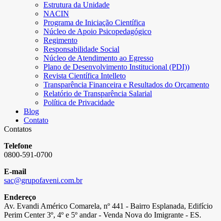
Estrutura da Unidade
NACIN
Programa de Iniciação Científica
Núcleo de Apoio Psicopedagógico
Regimento
Responsabilidade Social
Núcleo de Atendimento ao Egresso
Plano de Desenvolvimento Institucional (PDI))
Revista Científica Intelleto
Transparência Financeira e Resultados do Orçamento
Relatório de Transparência Salarial
Política de Privacidade
Blog
Contato
Contatos
Telefone
0800-591-0700
E-mail
sac@grupofaveni.com.br
Endereço
Av. Evandi Américo Comarela, nº 441 - Bairro Esplanada, Edifício
Perim Center 3º, 4º e 5º andar - Venda Nova do Imigrante - ES.