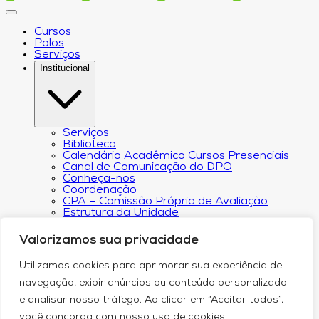
Cursos
Polos
Serviços
Institucional
Serviços
Biblioteca
Calendário Acadêmico Cursos Presenciais
Canal de Comunicação do DPO
Conheça-nos
Coordenação
CPA – Comissão Própria de Avaliação
Estrutura da Unidade
NACIN
Programa de Iniciação Científica
Valorizamos sua privacidade
Núcleo de Apoio Psicopedagógico
Regimento
Utilizamos cookies para aprimorar sua experiência de
Responsabilidade Social
Núcleo de Atendimento ao Egresso
navegação, exibir anúncios ou conteúdo personalizado
Plano de Desenvolvimento Institucional (PDI))
e analisar nosso tráfego. Ao clicar em “Aceitar todos”,
Revista Científica Intelleto
Transparência Financeira e Resultados do
você concorda com nosso uso de cookies.