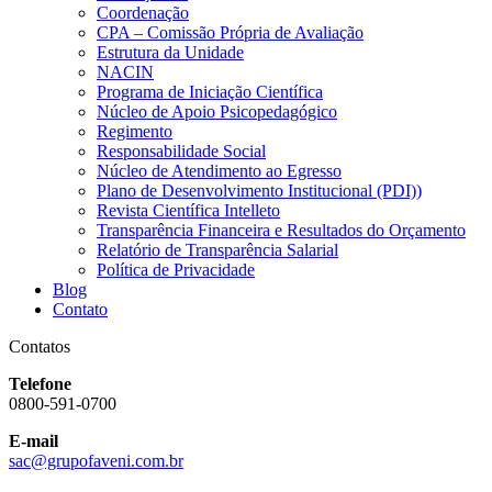
Coordenação
CPA – Comissão Própria de Avaliação
Estrutura da Unidade
NACIN
Programa de Iniciação Científica
Núcleo de Apoio Psicopedagógico
Regimento
Responsabilidade Social
Núcleo de Atendimento ao Egresso
Plano de Desenvolvimento Institucional (PDI))
Revista Científica Intelleto
Transparência Financeira e Resultados do Orçamento
Relatório de Transparência Salarial
Política de Privacidade
Blog
Contato
Contatos
Telefone
0800-591-0700
E-mail
sac@grupofaveni.com.br