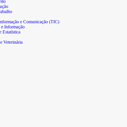
ito
rução
abalho
informação e Comunicação (TIC)
 e Informação
Estatística
e Veterinária