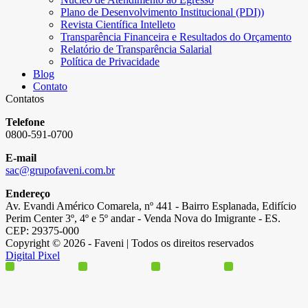
Plano de Desenvolvimento Institucional (PDI))
Revista Científica Intelleto
Transparência Financeira e Resultados do Orçamento
Relatório de Transparência Salarial
Política de Privacidade
Blog
Contato
Contatos
Telefone
0800-591-0700
E-mail
sac@grupofaveni.com.br
Endereço
Av. Evandi Américo Comarela, nº 441 - Bairro Esplanada, Edifício
Perim Center 3º, 4º e 5º andar - Venda Nova do Imigrante - ES.
CEP: 29375-000
Copyright © 2026 - Faveni | Todos os direitos reservados
Digital Pixel