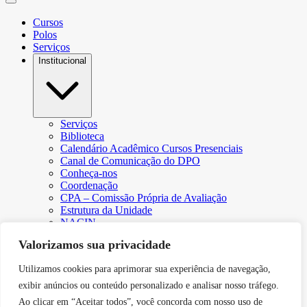
Cursos
Polos
Serviços
Institucional
Serviços
Biblioteca
Calendário Acadêmico Cursos Presenciais
Canal de Comunicação do DPO
Conheça-nos
Coordenação
CPA – Comissão Própria de Avaliação
Estrutura da Unidade
NACIN
Programa de Iniciação Científica
Valorizamos sua privacidade
Núcleo de Apoio Psicopedagógico
Regimento
Utilizamos cookies para aprimorar sua experiência de navegação,
Responsabilidade Social
Núcleo de Atendimento ao Egresso
exibir anúncios ou conteúdo personalizado e analisar nosso tráfego.
Plano de Desenvolvimento Institucional (PDI))
Ao clicar em “Aceitar todos”, você concorda com nosso uso de