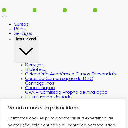
Cursos
Polos
Serviços
Institucional
Serviços
Biblioteca
Calendário Acadêmico Cursos Presenciais
Canal de Comunicação do DPO
Conheça-nos
Coordenação
CPA – Comissão Própria de Avaliação
Estrutura da Unidade
NACIN
Programa de Iniciação Científica
Valorizamos sua privacidade
Núcleo de Apoio Psicopedagógico
Regimento
Utilizamos cookies para aprimorar sua experiência de
Responsabilidade Social
Núcleo de Atendimento ao Egresso
navegação, exibir anúncios ou conteúdo personalizado