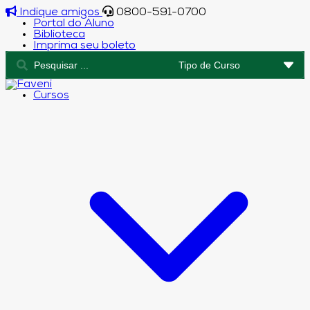
Indique amigos
0800-591-0700
Portal do Aluno
Biblioteca
Imprima seu boleto
Cursos