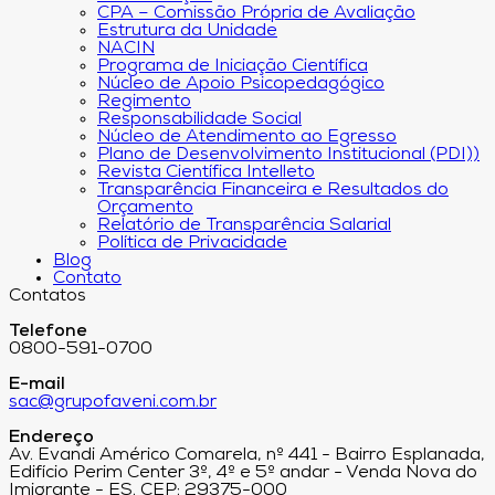
CPA – Comissão Própria de Avaliação
Estrutura da Unidade
NACIN
Programa de Iniciação Científica
Núcleo de Apoio Psicopedagógico
Regimento
Responsabilidade Social
Núcleo de Atendimento ao Egresso
Plano de Desenvolvimento Institucional (PDI))
Revista Científica Intelleto
Transparência Financeira e Resultados do
Orçamento
Relatório de Transparência Salarial
Política de Privacidade
Blog
Contato
Contatos
Telefone
0800-591-0700
E-mail
sac@grupofaveni.com.br
Endereço
Av. Evandi Américo Comarela, nº 441 - Bairro Esplanada,
Edifício Perim Center 3º, 4º e 5º andar - Venda Nova do
Imigrante - ES. CEP: 29375-000