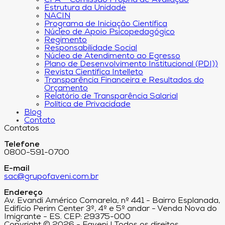
Estrutura da Unidade
NACIN
Programa de Iniciação Científica
Núcleo de Apoio Psicopedagógico
Regimento
Responsabilidade Social
Núcleo de Atendimento ao Egresso
Plano de Desenvolvimento Institucional (PDI))
Revista Científica Intelleto
Transparência Financeira e Resultados do
Orçamento
Relatório de Transparência Salarial
Política de Privacidade
Blog
Contato
Contatos
Telefone
0800-591-0700
E-mail
sac@grupofaveni.com.br
Endereço
Av. Evandi Américo Comarela, nº 441 - Bairro Esplanada,
Edifício Perim Center 3º, 4º e 5º andar - Venda Nova do
Imigrante - ES. CEP: 29375-000
Copyright © 2026 - Faveni | Todos os direitos