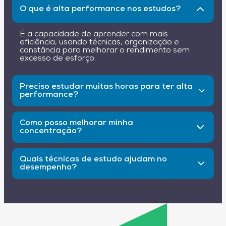
O que é alta performance nos estudos?
É a capacidade de aprender com mais
eficiência, usando técnicas, organização e
constância para melhorar o rendimento sem
excesso de esforço.
Preciso estudar muitas horas para ter alta
performance?
Não. O mais importante é a regularidade.
Estudar um pouco todos os dias gera mais
Como posso melhorar minha
resultado do que sessões longas e raras.
concentração?
Crie um ambiente sem distrações, desligue
notificações, use fones e organize seus
Quais técnicas de estudo ajudam no
materiais antes de começar.
desempenho?
Pomodoro, mapas mentais, resumos ativos,
revisões espaçadas e ensinar o conteúdo a
alguém são as mais eficientes.