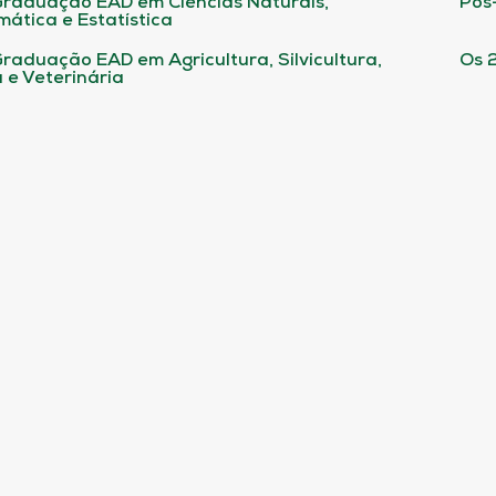
raduação EAD em Ciências Naturais,
Pós
ática e Estatística
raduação EAD em Agricultura, Silvicultura,
Os 
 e Veterinária