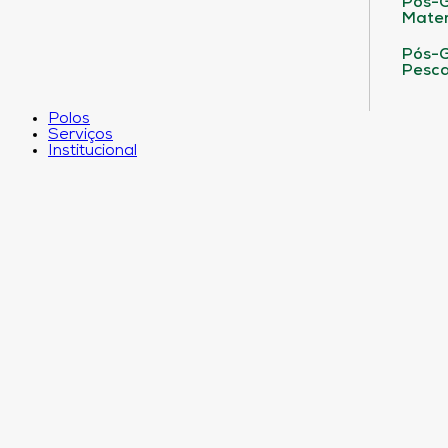
Pós-G
Matem
Pós-G
Pesca
Polos
Serviços
Institucional