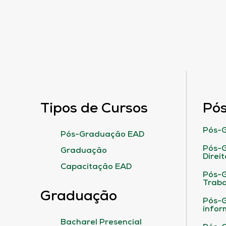
Tipos de Cursos
Pó
Pós-G
Pós-Graduação EAD
Pós-G
Graduação
Direit
Capacitação EAD
Pós-
Traba
Graduação
Pós-G
infor
Bacharel Presencial