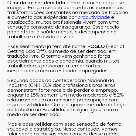
O
medo de ser demitido
é mais comum do que se
imagina. Em um cenário de incertezas econômicas,
transformações constantes no mercado de trabalho
e aumento das exigências por
produtividade
e
atualização, muitos profissionais vivem com uma
sensação constante de insegurança. Esse receio
pode afetar a saúde mental, o desempenho no
trabalho e até a vida pessoal.
Esse sentimento já tem até nome:
FOGLO
(Fear of
Getting Laid Off), ou medo de ser demitido, em
tradução livre. O termo vem ganhando força
especialmente após a pandemia, quando muitos
trabalhadores passaram a temer cortes
inesperados, mesmo estando empregados.
Segundo dados da Confederação Nacional da
Indústria (CNI), 31% dos profissionais brasileiros
demonstram forte receio de perder o emprego,
enquanto 15% sentem um medo moderado e 52%
relataram pouca ou nenhuma preocupação com
essa possibilidade. Ou seja, quase metade da força
de trabalho no Brasil lida, em algum grau, com o
medo de ser demitido.
Mas é possível lidar com essa sensação de forma
saudável e estratégica. Neste conteúdo, vamos
falar sobre as causas mais comuns desse medo,