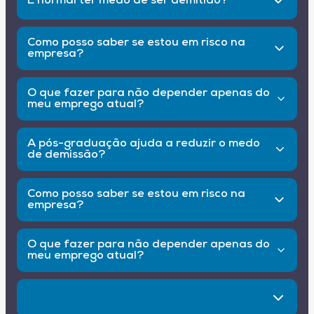
É normal ter medo de ser demitido?
Sim. O mercado está em constante mudança, e
sentir insegurança é comum. O importante é
Como posso saber se estou em risco na
buscar formas saudáveis de lidar com isso.
empresa?
Busque feedbacks, avalie seu desempenho e
observe sinais como corte de pessoal,
O que fazer para não depender apenas do
mudanças na liderança ou falta de valorização.
meu emprego atual?
Fortaleça seu networking, tenha uma reserva
financeira e invista em qualificação.
A pós-graduação ajuda a reduzir o medo
de demissão?
Sim! Estar atualizado aumenta sua
empregabilidade e sua confiança.
Como posso saber se estou em risco na
empresa?
Busque feedbacks, avalie seu desempenho e
observe sinais como corte de pessoal,
O que fazer para não depender apenas do
mudanças na liderança ou falta de valorização.
meu emprego atual?
Fortaleça seu networking, tenha uma reserva
financeira e invista em qualificação.