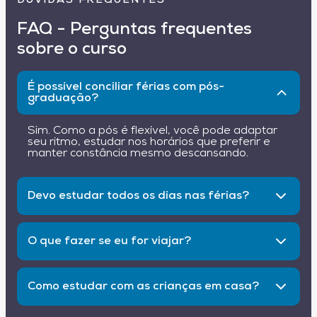
DÚVIDAS FREQUENTES
FAQ - Perguntas frequentes
sobre o curso
É possível conciliar férias com pós-
graduação?
Sim. Como a pós é flexível, você pode adaptar
seu ritmo, estudar nos horários que preferir e
manter constância mesmo descansando.
Devo estudar todos os dias nas férias?
Não. O ideal é criar metas leves, como assistir
poucas aulas por semana, apenas para não
O que fazer se eu for viajar?
perder o ritmo.
A dica é adiantar algumas aulas antes da
viagem. Assim, você aproveita o descanso sem
Como estudar com as crianças em casa?
preocupação ou acúmulo no retorno.
Use pequenos intervalos, como horário da