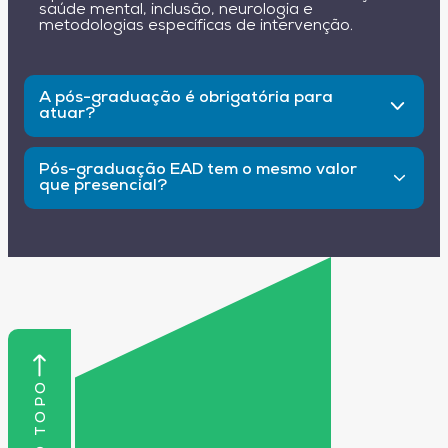
saúde mental, inclusão, neurologia e
metodologias específicas de intervenção.
A pós-graduação é obrigatória para
atuar?
Não é obrigatória, mas é altamente
recomendada para quem busca diferenciação e
Pós-graduação EAD tem o mesmo valor
novas oportunidades.
que presencial?
Sim, desde que a instituição seja reconhecida
pelo MEC, o diploma tem o mesmo valor.