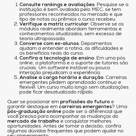
Consulte rankings e avaliações
: Pesquise se a
instituição é bem avaliada pelo MEC, se tem
professores reconhecidos no mercado e que
tipo de notas ou prêmios o curso recebeu.
Verifique a matriz curricular
: Observe se os
módulos realmente abordam ferramentas e
conhecimentos atualizados, sem excesso de
teoria ultrapassada.
Converse com ex-alunos
: Depoimentos
ajudam a entender a rotina, as dificuldades e
os benefícios reais do curso.
Confira a tecnologia de ensino
: Em uma pós
online, a plataforma e o suporte de tutores são
cruciais. Um software instável ou pouca
interação prejudicam a experiência.
Analise a carga horária e duração
: Carreiras
emergentes pedem aprendizado contínuo e
flexível. Um curso muito longo sem atualizações
pode ficar desatualizado rápido.
Quer se posicionar em
profissões do futuro
e
garantir destaque em
carreiras emergentes
? Uma
pós-graduação online
pode ser o diferencial que
você precisa para acompanhar as mudanças do
mercado de trabalho
e conquistar melhores
oportunidades. Antes de tomar a decisão, confira
algumas dúvidas frequentes que podem ajudar no