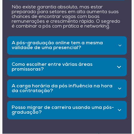
Não existe garantia absoluta, mas estar
preparado para setores em alta aumenta suas
chances de encontrar vagas com boas
remunerações e crescimento rápido. O segredo
é combinar a pós com prática e networking.
A pós-graduação online tem a mesma
validade de uma presencial?
Sim, desde que o curso seja reconhecido pelo
MEC e ofereça qualidade de ensino. O mercado
Como escolher entre várias áreas
cada vez mais reconhece e valoriza formações
promissoras?
EAD.
Avalie seus interesses pessoais, habilidades que
deseja desenvolver e tendências setoriais.
A carga horária da pós influência na hora
Pesquise também sobre a rotina de cada
da contratação?
profissão para ver se combina com seu perfil.
Não exatamente a carga horária, mas a
profundidade e a relevância do conteúdo
Posso migrar de carreira usando uma pós-
estudado. Entretanto, um curso com número de
graduação?
horas mínimo segundo o MEC pode dar
segurança ao empregador.
Sim, muitos profissionais realizam esse
movimento. A pós-graduação oferece bases
sólidas em uma nova área, aliada a prática e